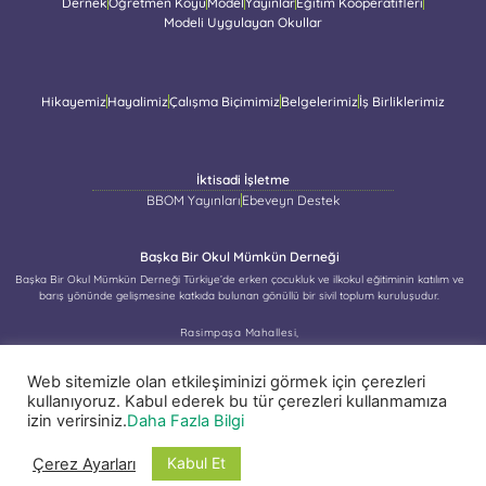
Dernek
Öğretmen Köyü
Model
Yayınlar
Eğitim Kooperatifleri
Modeli Uygulayan Okullar
Hikayemiz
Hayalimiz
Çalışma Biçimimiz
Belgelerimiz
İş Birliklerimiz
İktisadi İşletme
BBOM Yayınları
Ebeveyn Destek
Başka Bir Okul Mümkün Derneği
Başka Bir Okul Mümkün Derneği Türkiye’de erken çocukluk ve ilkokul eğitiminin katılım ve
barış yönünde gelişmesine katkıda bulunan gönüllü bir sivil toplum kuruluşudur.
Rasimpaşa Mahallesi,
Teyyareci Sami Sokak, No: 12/3
Kadıköy/İstanbul
Web sitemizle olan etkileşiminizi görmek için çerezleri
kullanıyoruz. Kabul ederek bu tür çerezleri kullanmamıza
izin verirsiniz.
Daha Fazla Bilgi
© 2022 Başka Bir Okul Mümkün
Kabul Et
Çerez Ayarları
Gizlilik ve Veri Güvenliği Politikası
Derneği. Her hakkı saklıdır.