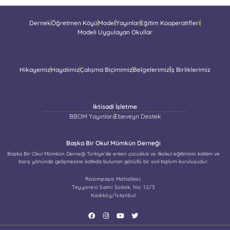
Dernek
Öğretmen Köyü
Model
Yayınlar
Eğitim Kooperatifleri
Modeli Uygulayan Okullar
Hikayemiz
Hayalimiz
Çalışma Biçimimiz
Belgelerimiz
İş Birliklerimiz
İktisadi İşletme
BBOM Yayınları
Ebeveyn Destek
Başka Bir Okul Mümkün Derneği
Başka Bir Okul Mümkün Derneği Türkiye’de erken çocukluk ve ilkokul eğitiminin katılım ve
barış yönünde gelişmesine katkıda bulunan gönüllü bir sivil toplum kuruluşudur.
Rasimpaşa Mahallesi,
Teyyareci Sami Sokak, No: 12/3
Kadıköy/İstanbul